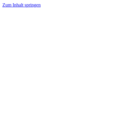
Zum Inhalt springen
Schreib mir eine Nachricht
Antwort in 1–2 Tagen
Bitte nicht ausfüllen, wenn du ein Mensch bist
Name
E-Mail